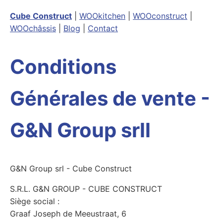
Cube Construct
|
WOOkitchen
|
WOOconstruct
|
WOOchâssis
|
Blog
|
Contact
Conditions
Générales de vente -
G&N Group srll
G&N Group srl - Cube Construct
S.R.L. G&N GROUP - CUBE CONSTRUCT
Siège social :
Graaf Joseph de Meeustraat, 6